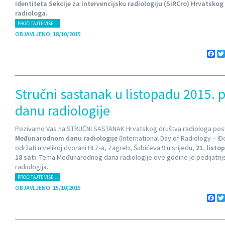
identiteta Sekcije za intervencijsku radiologiju (SiRCro) Hrvatskog
radiologa.
PROČITAJTE VIŠE…
OBJAVLJENO: 18/10/2015
Fa
Stručni sastanak u listopadu 2015
danu radiologije
Pozivamo Vas na STRUČNI SASTANAK Hrvatskog društva radiologa po
Međunarodnom danu radiologije
(International Day of Radiology – IDo
održati u velikoj dvorani HLZ-a, Zagreb, Šubićeva 9 u srijedu,
21. listo
18
sati
. Tema Međunarodnog dana radiologije ove godine je pedijatrij
radiologija.
PROČITAJTE VIŠE…
OBJAVLJENO: 15/10/2015
Fa