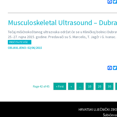
Fa
Musculoskeletal Ultrasound – Dubr
Tečaj mišićnokoštanog ultrazvuka održat će se u Kliničkoj bolnici Dubr
25.-27. rujna 2015. godine. Predavači su S. Marcelis, T. Jagčr i G. Ivanac.
PROČITAJTE VIŠE…
OBJAVLJENO: 02/06/2015
Fa
Page 42 of 45
« First
«
...
10
20
30
HRVATSKI LIJEČNIČKI Z
Šubićeva