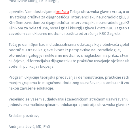
Poštovane kolegice i kolege,
u privitku Vam dostavljamo
brošuru
Tečaja ultrazvuka glave i vrata, u o
Hrvatskog društva za dijagnostičku i intervencijsku neuroradiologiju, u
Kliničkim zavodom za dijagnostičku i intervencijsku neuroradiologiju 
Klinikom za bolesti uha, nosa i grla i kirurgiju glave i vrata KBC Zagreb 
zavodom za nuklearnu medicinu i zaštitu od zračenja KBC Zagreb.
Tečaj je osmišljen kao multidisciplinarna edukacija koja obuhvaća cjel
područje ultrazvuka glave i vrata iz perspektive neuroradiologije,
otorinolaringologije i nuklearne medicine, s naglaskom na prikaz stvar
slučajeva, diferencijalnu dijagnostiku te praktično usvajanje vještina u
vođenih punkcija i biopsija.
Program uključuje teorijska predavanja i demonstracije, praktične rad
manjim grupama te mogućnost dodatnog usavršavanja u ambulanti vodi
nakon završene edukacije.
Veselimo se Vašem sudjelovanju i zajedničkom stručnom usavršavanju
jedinstvenu multidisciplinarnu edukaciju iz područja ultrazvuka glave i 
Srdačan pozdrav,
Andrijana Jović, MD, PhD