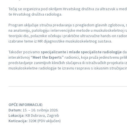
Tečaj se organizira pod okriljem Hrvatskog društva za ultrazvuk u medici
te Hrvatskog društva radiologa.
Program uključuje stručna predavanja s pregledom glavnih zglobova,
na anatomiju, patologiju i intervencijske metode u muskuloskeletnoj ra
teorijski dio, polaznike očekuju i praktične ultrazvučne hands-on radio
izabrane teme iz MR dijagnostike muskuloskeletnog sustava.
Također pozivamo
specijalizante i mlade specijaliste radiologije
da 
interaktivnoj
“Meet the Experts”
radionici, koja pruža jedinstvenu prili
predstavljanje zanimljivih kliničkih slučajeva ili istraživačkih projekata 
muskuloskeletne radiologije te izravnu raspravu s iskusnim stručnjaci
OPĆE INFORMACIJE:
Datum:
15. – 16. svibnja 2026.
Lokacija:
KB Dubrava, Zagreb
Kotizacija:
320€ (PDV uključen)