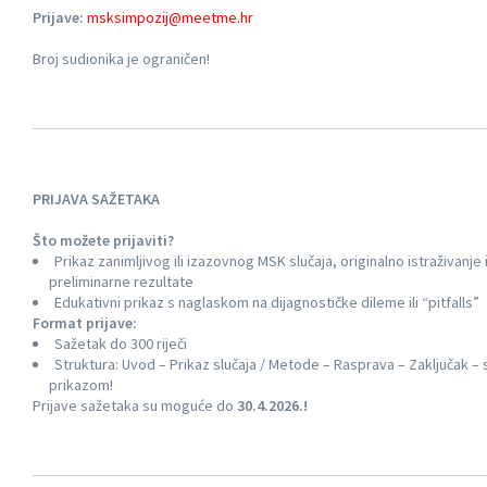
Prijave:
msksimpozij@
meetme
.hr
Broj sudionika je ograničen!
PRIJAVA SAŽETAKA
Što možete prijaviti?
Prikaz zanimljivog ili izazovnog MSK slučaja, originalno istraživanje i
preliminarne rezultate
Edukativni prikaz s naglaskom na dijagnostičke dileme ili “pitfalls”
Format prijave:
Sažetak do 300 riječi
Struktura: Uvod – Prikaz slučaja / Metode – Rasprava – Zaključak – 
prikazom!
Prijave sažetaka su moguće do
30.4.2026.!