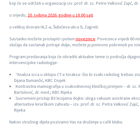
koji će se održati u organizaciji izv. prof. dr. sc. Petre Valković Zujić, dr
u srijedu,
20. svibnja 2026. godine u 18.00 sati
u velikoj dvorani HLZ-a, Šubićeva ulica 9, Zagreb.
Sastanku možete pristupiti i putem
poveznice
. Poveznica vrijedi 60 mi
slučaju da sastanak potraje dulje, možete ju ponovno pokrenuti po ist
Program predavanja koja će obraditi aktualne teme iz područja dijagno
intervencijske radiologije:
“Analiza srca u sklopu CT-a toraksa- što bi svaki radiolog trebao znat
Dijana Dumančić, KBC Osijek
Kontrastna mamografija u svakodnevnoj kliničkoj primjeni – dr. sc. 
Bartolović, dr. med.; KBC Rijeka
Suvremeni pristup B3 lezijama dojke: uloga vakuum asistirane eksc
alternative kirurškom zahvatu – izv. prof. dr. sc. Petra Valković Zujić
Rijeka
Nakon stručnog dijela pozivamo Vas na druženje u café klubu.