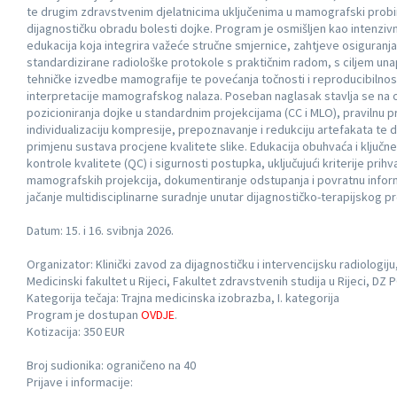
te drugim zdravstvenim djelatnicima uključenima u mamografski probir
dijagnostičku obradu bolesti dojke. Program je osmišljen kao intenzi
edukacija koja integrira važeće stručne smjernice, zahtjeve osiguranja 
standardizirane radiološke protokole s praktičnim radom, s ciljem un
tehničke izvedbe mamografije te povećanja točnosti i reproducibilnos
interpretacije mamografskog nalaza. Poseban naglasak stavlja se na o
pozicioniranja dojke u standardnim projekcijama (CC i MLO), pravilnu pr
individualizaciju kompresije, prepoznavanje i redukciju artefakata te 
primjenu sustava procjene kvalitete slike. Edukacija obuhvaća i ključ
kontrole kvalitete (QC) i sigurnosti postupka, uključujući kriterije prihva
mamografskih projekcija, dokumentiranje odstupanja i povratnu inform
jačanje multidisciplinarne suradnje unutar dijagnostičko-terapijskog p
Datum: 15. i 16. svibnja 2026.
Organizator: Klinički zavod za dijagnostičku i intervencijsku radiologiju
Medicinski fakultet u Rijeci, Fakultet zdravstvenih studija u Rijeci, DZ 
Kategorija tečaja: Trajna medicinska izobrazba, I. kategorija
Program je dostupan
OVDJE
.
Kotizacija: 350 EUR
Broj sudionika: ograničeno na 40
Prijave i informacije: