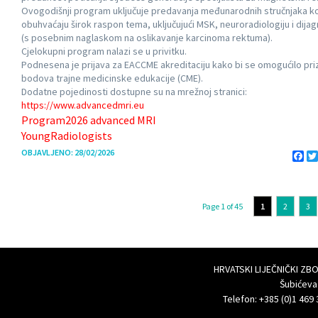
Ovogodišnji program uključuje predavanja međunarodnih stručnjaka k
obuhvaćaju širok raspon tema, uključujući MSK, neuroradiologiju i dijagn
(s posebnim naglaskom na oslikavanje karcinoma rektuma).
Cjelokupni program nalazi se u privitku.
Podnesena je prijava za EACCME akreditaciju kako bi se omogućilo pri
bodova trajne medicinske edukacije (CME).
Dodatne pojedinosti dostupne su na mrežnoj stranici:
https://www.advancedmri.eu
Program2026 advanced MRI
YoungRadiologists
OBJAVLJENO: 28/02/2026
Fa
Page 1 of 45
1
2
3
HRVATSKI LIJEČNIČKI Z
Šubićeva
Telefon: +385 (0)1 469 