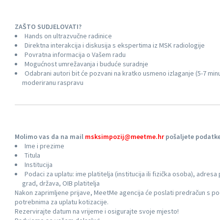
ZAŠTO SUDJELOVATI?
Hands on ultrazvučne radinice
Direktna interakcija i diskusija s ekspertima iz MSK radiologije
Povratna informacija o Vašem radu
Mogućnost umrežavanja i buduće suradnje
Odabrani autori bit će pozvani na kratko usmeno izlaganje (5-7 min
moderiranu raspravu
Molimo vas da na mail
msksimpozij@
meetme
.hr
pošaljete podatke
Ime i prezime
Titula
Institucija
Podaci za uplatu: ime platitelja (institucija ili fizička osoba), adresa p
grad, država, OIB platitelja
Nakon zaprimljene prijave,
MeetMe
agencija će poslati predračun s p
potrebnima za uplatu kotizacije.
Rezervirajte datum na vrijeme i osigurajte svoje mjesto!