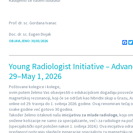
Radujemo se vašem dolasku!
Prof. dr. sc. Gordana Ivanac
Doc. dr. sc. Eugen Divjak
OBJAVLJENO: 30/03/2026
Fa
Young Radiologist Initiative – Adva
29–May 1, 2026
Poštovane kolegice i kolege,
ovim putem želimo Vas obavijestiti o edukacijskom događaju posve
magnetskoj rezonanciji, koji će se održati kao hibridni skup u Grazu, Au
online od 29. travnja do 1. svibnja 2026. godine. Ovaj renomirani tečaj 
svake godine već gotovo 30 godina.
Također želimo istaknuti našu
inicijativu za mlade radiologe
, koja o
snižene kotizacije ne samo za specijalizante, već i za radiologe na poč
(specijalistički ispit položen nakon 1. svibnja 2024.). Ova inicijativa od
predanost poticanju sljedeće generacije specijalista za magnetsku re