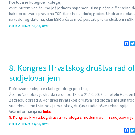
Poštovane kolegice i kolege,
ovim putem Vas želimo još jednom napomenuti na plaćanje članarine do
kako bi ostvarili pravo na ESR članstvo u idućoj godini. Ukoliko ne plati
navedenog datuma, član ESR-a ćete moći postati preko službenih ESR 
OBJAVLJENO: 26/07/2023
Fa
8. Kongres Hrvatskog društva radi
sudjelovanjem
Poštovane kolegice i kolege, dragi prijatelji,
Želimo Vas obavijestiti da će se od 18. do 21.10.2023. u hotelu Garden I
Zagrebu održati 8. Kongres hrvatskog društva radiologa s međunaro
sudjelovanjem i Simpozij Hrvatskog društva radiološke tehnologije.
Više informacija na
linku
.
8. Kongres Hrvatskog drušva radiologa s međunarodnim sudjelovanj
OBJAVLJENO: 14/06/2023
Fa