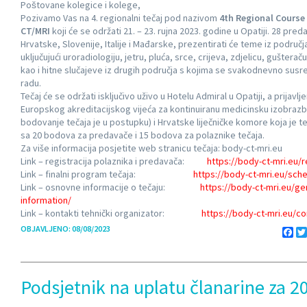
Poštovane kolegice i kolege,
Pozivamo Vas na 4. regionalni tečaj pod nazivom
4th Regional Course
CT/MRI
koji će se održati 21. – 23. rujna 2023. godine u Opatiji. 28 pred
Hrvatske, Slovenije, Italije i Mađarske, prezentirati će teme iz područja
uključujući uroradiologiju, jetru, pluća, srce, crijeva, zdjelicu, gušteraču 
kao i hitne slučajeve iz drugih područja s kojima se svakodnevno su
radu.
Tečaj će se održati isključivo uživo u Hotelu Admiral u Opatiji, a prijavlj
Europskog akreditacijskog vijeća za kontinuiranu medicinsku izobraz
bodovanje tečaja je u postupku) i Hrvatske liječničke komore koja je 
sa 20 bodova za predavače i 15 bodova za polaznike tečaja.
Za više informacija posjetite web stranicu tečaja: body-ct-mri.eu
Link – registracija polaznika i predavača:
https://body-ct-mri.eu/r
Link – finalni program tečaja:
https://body-ct-mri.eu/sch
Link – osnovne informacije o tečaju:
https://body-ct-mri.eu/ge
information/
Link – kontakti tehnički organizator:
https://body-ct-mri.eu/co
OBJAVLJENO: 08/08/2023
Fa
Podsjetnik na uplatu članarine za 2