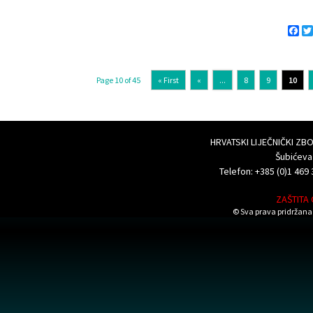
Fa
Page 10 of 45
« First
«
...
8
9
10
HRVATSKI LIJEČNIČKI Z
Šubićeva
Telefon: +385 (0)1 469 
ZAŠTITA
© Sva prava pridržana 