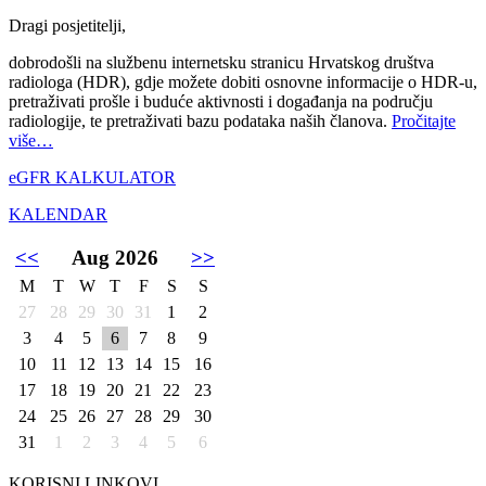
Dragi posjetitelji,
dobrodošli na službenu internetsku stranicu Hrvatskog društva
radiologa (HDR), gdje možete dobiti osnovne informacije o HDR-u,
pretraživati prošle i buduće aktivnosti i događanja na području
radiologije, te pretraživati bazu podataka naših članova.
Pročitajte
više…
eGFR KALKULATOR
KALENDAR
<<
Aug 2026
>>
M
T
W
T
F
S
S
27
28
29
30
31
1
2
3
4
5
6
7
8
9
10
11
12
13
14
15
16
17
18
19
20
21
22
23
24
25
26
27
28
29
30
31
1
2
3
4
5
6
KORISNI LINKOVI