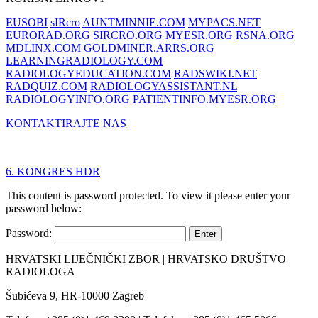
EUSOBI
sIRcro
AUNTMINNIE.COM
MYPACS.NET
EURORAD.ORG
SIRCRO.ORG
MYESR.ORG
RSNA.ORG
MDLINX.COM
GOLDMINER.ARRS.ORG
LEARNINGRADIOLOGY.COM
RADIOLOGYEDUCATION.COM
RADSWIKI.NET
RADQUIZ.COM
RADIOLOGYASSISTANT.NL
RADIOLOGYINFO.ORG
PATIENTINFO.MYESR.ORG
KONTAKTIRAJTE NAS
6. KONGRES HDR
This content is password protected. To view it please enter your
password below:
Password:
HRVATSKI LIJEČNIČKI ZBOR | HRVATSKO DRUŠTVO
RADIOLOGA
Šubićeva 9, HR-10000 Zagreb