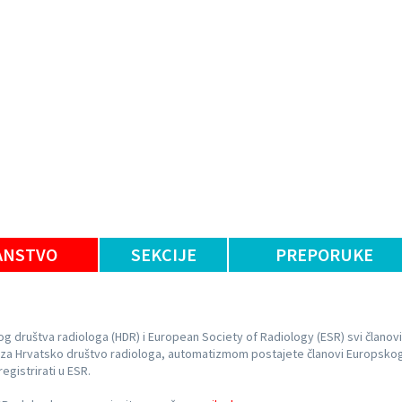
ANSTVO
SEKCIJE
PREPORUKE
g društva radiologa (HDR) i European Society of Radiology (ESR) svi članovi
ne za Hrvatsko društvo radiologa, automatizmom postajete članovi Europsko
egistrirati u ESR.