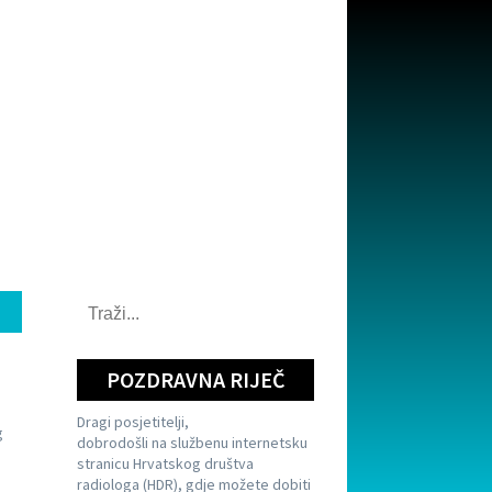
POZDRAVNA RIJEČ
Dragi posjetitelji,
g
dobrodošli na službenu internetsku
stranicu Hrvatskog društva
radiologa (HDR), gdje možete dobiti