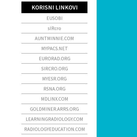
KORISNI LINKOVI
EUSOBI
sIRcro
AUNTMINNIE.COM
MYPACS.NET
EURORAD.ORG
SIRCRO.ORG
MYESR.ORG
RSNA.ORG
MDLINX.COM
GOLDMINER.ARRS.ORG
LEARNINGRADIOLOGY.COM
RADIOLOGYEDUCATION.COM