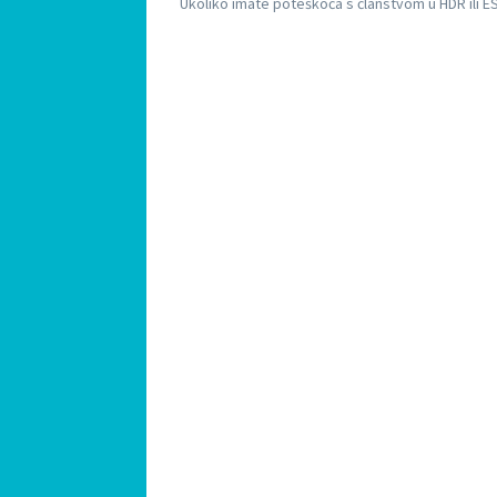
Ukoliko imate poteškoća s članstvom u HDR ili E