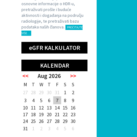
osnovne informacije o HDR-u,
pretraživati prošle i buduće
aktivnosti i događanja na području
radiologije, te pretraživati bazu
podataka naših članova.
PROČITAJTE
VIŠE…
eGFR KALKULATOR
KALENDAR
<<
Aug 2026
>>
M
T
W
T
F
S
S
27
28
29
30
31
1
2
3
4
5
6
7
8
9
10
11
12
13
14
15
16
17
18
19
20
21
22
23
24
25
26
27
28
29
30
31
1
2
3
4
5
6