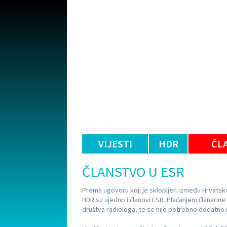
VIJESTI
HDR
ČL
ČLANSTVO U ESR
Prema ugovoru koji je sklopljen između Hrvatsko
HDR su ujedno i članovi ESR. Plaćanjem članari
društva radiologa, te se nije potrebno dodatno r