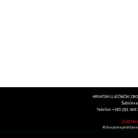
HRVATSKI LIJEČNIČKI Z
Šubićeva
Telefon: +385 (0)1 469 
ZAŠTITA
© Sva prava pridržana 