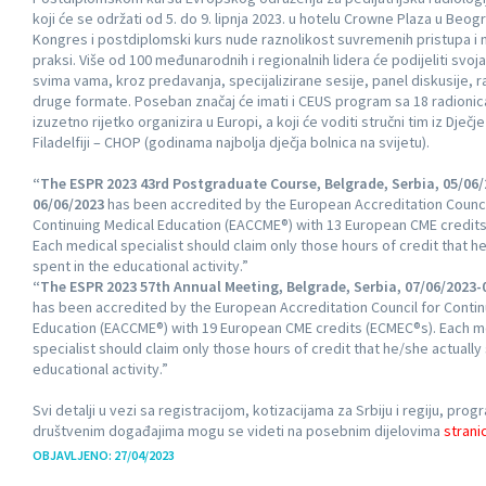
koji će se održati od 5. do 9. lipnja 2023. u hotelu Crowne Plaza u Beogr
Kongres i postdiplomski kurs nude raznolikost suvremenih pristupa i n
praksi. Više od 100 međunarodnih i regionalnih lidera će podijeliti svoj
svima vama, kroz predavanja, specijalizirane sesije, panel diskusije, r
druge formate. Poseban značaj će imati i CEUS program sa 18 radionic
izuzetno rijetko organizira u Europi, a koji će voditi stručni tim iz Dječj
Filadelfiji – CHOP (godinama najbolja dječja bolnica na svijetu).
“The ESPR 2023 43rd Postgraduate Course, Belgrade, Serbia, 05/06/
06/06/2023
has been accredited by the European Accreditation Counci
Continuing Medical Education (EACCME®) with 13 European CME credit
Each medical specialist should claim only those hours of credit that h
spent in the educational activity.”
“The ESPR 2023 57th Annual Meeting, Belgrade, Serbia, 07/06/2023-
has been accredited by the European Accreditation Council for Contin
Education (EACCME®) with 19 European CME credits (ECMEC®s). Each m
specialist should claim only those hours of credit that he/she actually
educational activity.”
Svi detalji u vezi sa registracijom, kotizacijama za Srbiju i regiju, pro
društvenim događajima mogu se videti na posebnim dijelovima
strani
OBJAVLJENO: 27/04/2023