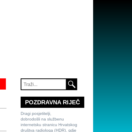
POZDRAVNA RIJEČ
Dragi posjetitelji,
dobrodošli na službenu
internetsku stranicu Hrvatskog
društva radiologa (HDR), gdje