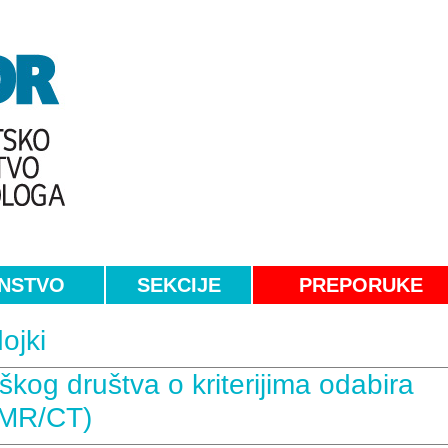
NSTVO
SEKCIJE
PREPORUKE
ojki
škog društva o kriterijima odabira
(MR/CT)