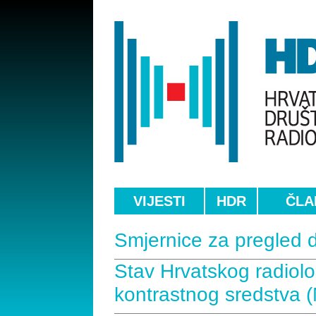
VIJESTI
HDR
ČLA
Smjernice za pregled d
Stav Hrvatskog radiolo
kontrastnog sredstva 