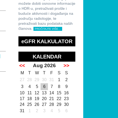
možete dobiti osnovne informacije
o HDR-u, pretraživati prošle i
buduće aktivnosti i događanja na
području radiologije, te
pretraživati bazu podataka naših
članova.
PROČITAJTE VIŠE…
eGFR KALKULATOR
u
KALENDAR
<<
Aug 2026
>>
M
T
W
T
F
S
S
27
28
29
30
31
1
2
3
4
5
6
7
8
9
10
11
12
13
14
15
16
17
18
19
20
21
22
23
24
25
26
27
28
29
30
31
1
2
3
4
5
6