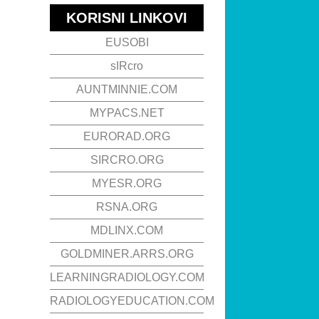
KORISNI LINKOVI
EUSOBI
sIRcro
AUNTMINNIE.COM
MYPACS.NET
EURORAD.ORG
SIRCRO.ORG
MYESR.ORG
RSNA.ORG
MDLINX.COM
GOLDMINER.ARRS.ORG
LEARNINGRADIOLOGY.COM
RADIOLOGYEDUCATION.COM