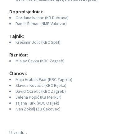
Dopredsjednici:
Gordana Ivanac (KB Dubrava)
Damir Štimac (NMB Vukovar)
Tajnik:
Krešimir Dolić (KBC Split)
Rizničar:
Mislav Čavka (KBC Zagreb)
Članovi:
Maja Hrabak Paar (KBC Zagreb)
Slavica Kovačić (KBC Rijeka)
David Ozretić (KBC Zagreb)
Jelena Popić (KB Merkur)
Tajana Turk (KBC Osijek)
Ivan Žokalj (ŽB Čakovec)
U izradi…