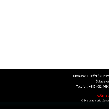
HRVATSKI LIJEČNIČKI Z
Šubićeva
Telefon: +385 (0)1 469 
ZAŠTITA
© Sva prava pridržana 