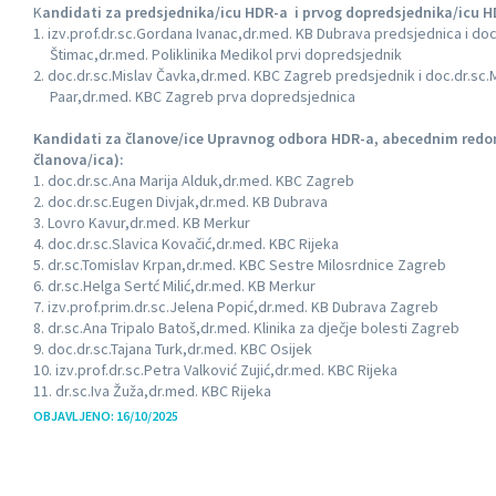
K
andidati za predsjednika/icu HDR-a i prvog dopredsjednika/icu H
izv.prof.dr.sc.Gordana Ivanac,dr.med. KB Dubrava predsjednica i doc
Štimac,dr.med. Poliklinika Medikol prvi dopredsjednik
doc.dr.sc.Mislav Čavka,dr.med. KBC Zagreb predsjednik i doc.dr.sc.
Paar,dr.med. KBC Zagreb prva dopredsjednica
Kandidati za članove/ice Upravnog odbora HDR-a, abecednim redom
članova/ica):
doc.dr.sc.Ana Marija Alduk,dr.med. KBC Zagreb
doc.dr.sc.Eugen Divjak,dr.med. KB Dubrava
Lovro Kavur,dr.med. KB Merkur
doc.dr.sc.Slavica Kovačić,dr.med. KBC Rijeka
dr.sc.Tomislav Krpan,dr.med. KBC Sestre Milosrdnice Zagreb
dr.sc.Helga Sertć Milić,dr.med. KB Merkur
izv.prof.prim.dr.sc.Jelena Popić,dr.med. KB Dubrava Zagreb
dr.sc.Ana Tripalo Batoš,dr.med. Klinika za dječje bolesti Zagreb
doc.dr.sc.Tajana Turk,dr.med. KBC Osijek
izv.prof.dr.sc.Petra Valković Zujić,dr.med. KBC Rijeka
dr.sc.Iva Žuža,dr.med. KBC Rijeka
OBJAVLJENO: 16/10/2025