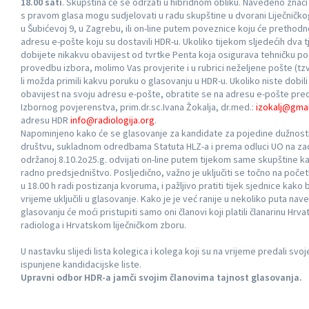
18.00 sati
. Skupština će se održati u hibridnom obliku. Navedeno znači
s pravom glasa mogu sudjelovati u radu skupštine u dvorani Liječničk
u Šubićevoj 9, u Zagrebu, ili on-line putem poveznice koju će prethodno
adresu e-pošte koju su dostavili HDR-u. Ukoliko tijekom sljedećih dva 
dobijete nikakvu obavijest od tvrtke Penta koja osigurava tehničku p
provedbu izbora, molimo Vas provjerite i u rubrici neželjene pošte (tz
li možda primili kakvu poruku o glasovanju u HDR-u. Ukoliko niste dobili
obavijest na svoju adresu e-pošte, obratite se na adresu e-pošte pre
Izbornog povjerenstva, prim.dr.sc.Ivana Žokalja, dr.med.:
izokalj@gma
adresu HDR
info@radiologija.org
.
Napominjeno kako će se glasovanje za kandidate za pojedine dužnost
društvu, sukladnom odredbama Statuta HLZ-a i prema odluci UO na zad
održanoj 8.10.2o25.g. odvijati on-line putem tijekom same skupštine k
radno predsjedništvo. Posljedično, važno je uključiti se točno na poče
u 18.00 h radi postizanja kvoruma, i pažljivo pratiti tijek sjednice kako 
vrijeme uključili u glasovanje. Kako je je već ranije u nekoliko puta na
glasovanju će moći pristupiti samo oni članovi koji platili članarinu Hr
radiologa i Hrvatskom liječničkom zboru.
U nastavku slijedi lista kolegica i kolega koji su na vrijeme predali svo
ispunjene kandidacijske liste.
Upravni odbor HDR-a jamči svojim članovima tajnost glasovanja.